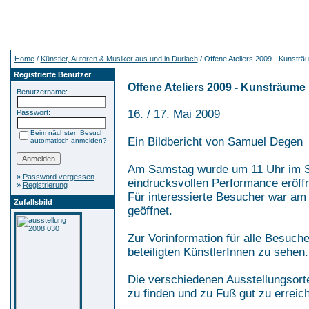
Home
/
Künstler, Autoren & Musiker aus und in Durlach
/ Offene Ateliers 2009 - Kunsträ
Registrierte Benutzer
Offene Ateliers 2009 - Kunsträume 
Benutzername:
16. / 17. Mai 2009
Passwort:
Beim nächsten Besuch
Ein Bildbericht von Samuel Degen
automatisch anmelden?
Am Samstag wurde um 11 Uhr im S
»
Password vergessen
eindrucksvollen Performance eröffn
»
Registrierung
Für interessierte Besucher war am
Zufallsbild
geöffnet.
Zur Vorinformation für alle Besuch
beteiligten KünstlerInnen zu sehen.
Die verschiedenen Ausstellungsort
zu finden und zu Fuß gut zu erreic