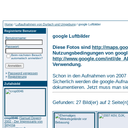
Home
/
Luftaufnahmen von Durlach und Umgebung
/ google Luftbilder
Registrierte Benutzer
google Luftbilder
Benutzername:
Diese Fotos sind
http://maps.goo
Passwort:
Nutzungsbedingungen von google
Beim nächsten Besuch
http://www.google.com/intl/de_
automatisch anmelden?
Verwendung.
»
Password vergessen
Schon in den Aufnahmen von 2007 s
»
Registrierung
Sicherlich werden die google-Aufn
Zufallsbild
dokumentieren. Jetzt muss man sie
Gefunden: 27 Bild(er) auf 2 Seite(n)
crop0046
(
Samuel Degen
)
2002 - Der Impressario von
Smyrna