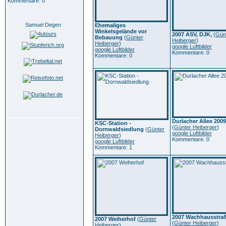
Kommentare: 0
Samuel Degen
Ehemaliges
Winkelsgelände vor
2007 ASV, DJK,
(
Gün
Bebauung
(
Günter
Heiberger
)
Heiberger
)
google Luftbilder
google Luftbilder
Kommentare: 0
Kommentare: 0
Durlacher Allee 2009
KSC-Station -
(
Günter Heiberger
)
Dornwaldsiedlung
(
Günter
google Luftbilder
Heiberger
)
Kommentare: 0
google Luftbilder
Kommentare: 1
2007 Wachhausstra
2007 Weiherhof
(
Günter
(
Günter Heiberger
)
Heiberger
)