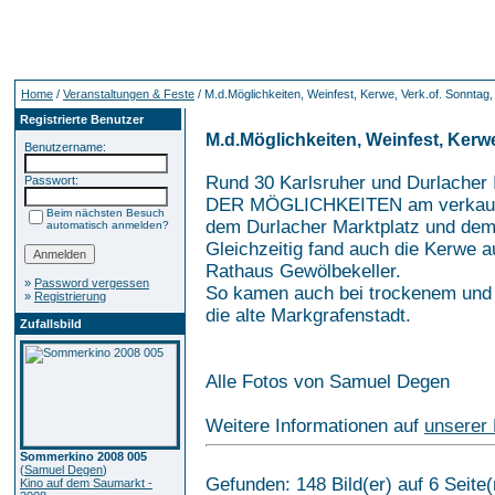
Home
/
Veranstaltungen & Feste
/ M.d.Möglichkeiten, Weinfest, Kerwe, Verk.of. Sonntag,
Registrierte Benutzer
M.d.Möglichkeiten, Weinfest, Kerwe
Benutzername:
Rund 30 Karlsruher und Durlacher 
Passwort:
DER MÖGLICHKEITEN am verkaufso
Beim nächsten Besuch
dem Durlacher Marktplatz und de
automatisch anmelden?
Gleichzeitig fand auch die Kerwe 
Rathaus Gewölbekeller.
»
Password vergessen
So kamen auch bei trockenem und 
»
Registrierung
die alte Markgrafenstadt.
Zufallsbild
Alle Fotos von Samuel Degen
Weitere Informationen auf
unserer 
Sommerkino 2008 005
(
Samuel Degen
)
Gefunden: 148 Bild(er) auf 6 Seite(n
Kino auf dem Saumarkt -