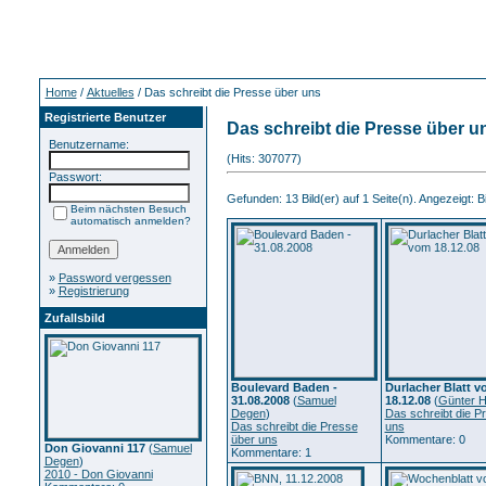
Home
/
Aktuelles
/ Das schreibt die Presse über uns
Registrierte Benutzer
Das schreibt die Presse über u
Benutzername:
(Hits: 307077)
Passwort:
Gefunden: 13 Bild(er) auf 1 Seite(n). Angezeigt: Bi
Beim nächsten Besuch
automatisch anmelden?
»
Password vergessen
»
Registrierung
Zufallsbild
Boulevard Baden -
Durlacher Blatt 
31.08.2008
(
Samuel
18.12.08
(
Günter H
Degen
)
Das schreibt die P
Das schreibt die Presse
uns
über uns
Kommentare: 0
Don Giovanni 117
(
Samuel
Kommentare: 1
Degen
)
2010 - Don Giovanni