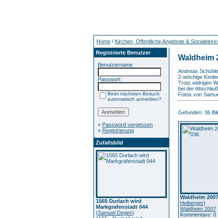
Home
/
Kirchen, Öffentliche Angebote & Sozialeinri
Registrierte Benutzer
Waldheim 
Benutzername:
Andreas Schühle 
2-wöchige Kinder
Passwort:
Trotz widrigen W
bei der Abschliu
Beim nächsten Besuch
Fotos von Samue
automatisch anmelden?
Gefunden: 36 Bild
»
Password vergessen
»
Registrierung
Zufallsbild
Waldheim 2007
1565 Durlach wird
Heiberger
)
Markgrafenstadt 044
Waldheim 2007
(
Samuel Degen
)
Kommentare: 0