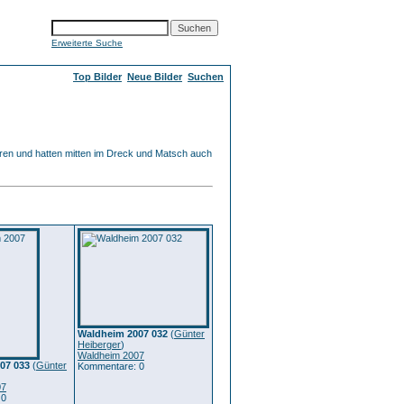
Erweiterte Suche
Top Bilder
Neue Bilder
Suchen
eren und hatten mitten im Dreck und Matsch auch
Waldheim 2007 032
(
Günter
Heiberger
)
Waldheim 2007
07 033
(
Günter
Kommentare: 0
07
 0