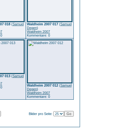
07 018
(
Samuel
Waldheim 2007 017
(
Samuel
Degen
)
07
Waldheim 2007
 0
Kommentare: 0
07 013
(
Samuel
07
Waldheim 2007 012
(
Samuel
 0
Degen
)
Waldheim 2007
Kommentare: 0
Bilder pro Seite: