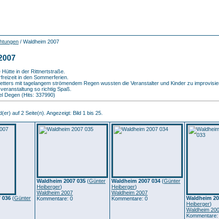
chtungen
/ Waldheim 2007
2007
Hütte in der Rittnertstraße.
freizeit in den Sommerferien.
etters mit tagelangem strömendem Regen wussten die Veranstalter und Kinder zu improvisi
ßveranstaltung so richtig Spaß.
l Degen (Hits: 337990)
(er) auf 2 Seite(n). Angezeigt: Bild 1 bis 25.
Waldheim 2007 035
(
Günter
Waldheim 2007 034
(
Günter
Heiberger
)
Heiberger
)
Waldheim 2007
Waldheim 2007
 036
(
Günter
Waldheim 20
Kommentare: 0
Kommentare: 0
Heiberger
)
Waldheim 20
Kommentare: