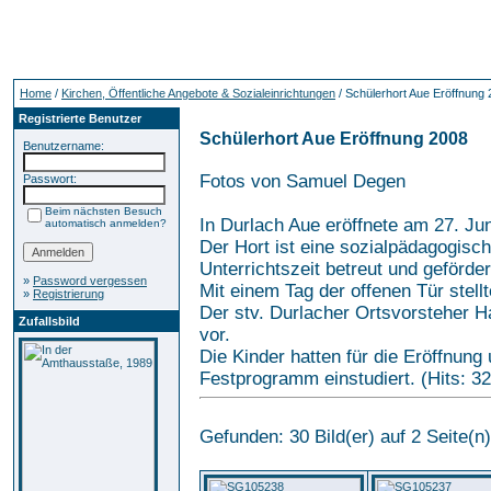
Home
/
Kirchen, Öffentliche Angebote & Sozialeinrichtungen
/ Schülerhort Aue Eröffnung
Registrierte Benutzer
Schülerhort Aue Eröffnung 2008
Benutzername:
Fotos von Samuel Degen
Passwort:
Beim nächsten Besuch
In Durlach Aue eröffnete am 27. Ju
automatisch anmelden?
Der Hort ist eine sozialpädagogisch
Unterrichtszeit betreut und geförde
»
Password vergessen
Mit einem Tag der offenen Tür stell
»
Registrierung
Der stv. Durlacher Ortsvorsteher Ha
Zufallsbild
vor.
Die Kinder hatten für die Eröffnung 
Festprogramm einstudiert. (Hits: 3
Gefunden: 30 Bild(er) auf 2 Seite(n)