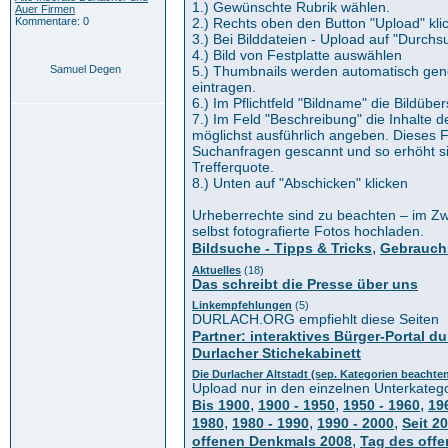
1.) Gewünschte Rubrik wählen.
Auer Firmen
Kommentare: 0
2.) Rechts oben den Button "Upload" kli
3.) Bei Bilddateien - Upload auf "Durchs
4.) Bild von Festplatte auswählen
Samuel Degen
5.) Thumbnails werden automatisch gener
eintragen.
6.) Im Pflichtfeld "Bildname" die Bildüber
7.) Im Feld "Beschreibung" die Inhalte d
möglichst ausführlich angeben. Dieses F
Suchanfragen gescannt und so erhöht si
Trefferquote.
8.) Unten auf "Abschicken" klicken
Urheberrechte sind zu beachten – im Zwe
selbst fotografierte Fotos hochladen.
,
Bildsuche - Tipps & Tricks
Gebrauch
Aktuelles
(18)
Das schreibt die Presse über uns
Linkempfehlungen
(5)
DURLACH.ORG empfiehlt diese Seiten
Partner: interaktives Bürger-Portal du
Durlacher Stichekabinett
Die Durlacher Altstadt (sep. Kategorien beachte
Upload nur in den einzelnen Unterkateg
,
,
,
Bis 1900
1900 - 1950
1950 - 1960
19
,
,
,
1980
1980 - 1990
1990 - 2000
Seit 2
,
offenen Denkmals 2008
Tag des off