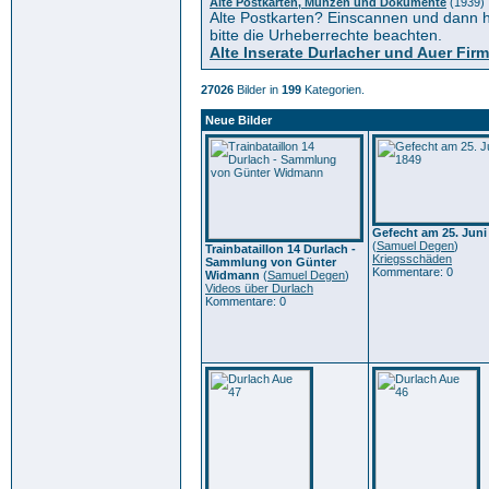
Alte Postkarten, Münzen und Dokumente
(1939)
Alte Postkarten? Einscannen und dann h
bitte die Urheberrechte beachten.
Alte Inserate Durlacher und Auer Fir
27026
Bilder in
199
Kategorien.
Neue Bilder
Gefecht am 25. Juni
(
Samuel Degen
)
Trainbataillon 14 Durlach -
Kriegsschäden
Sammlung von Günter
Kommentare: 0
Widmann
(
Samuel Degen
)
Videos über Durlach
Kommentare: 0