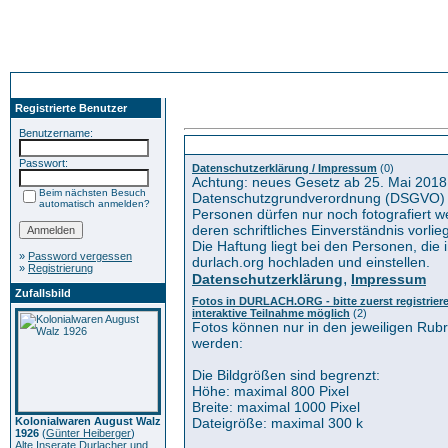
Registrierte Benutzer
Benutzername:
Kategorien
Passwort:
Datenschutzerklärung / Impressum
(0)
Achtung: neues Gesetz ab 25. Mai 2018
Beim nächsten Besuch
Datenschutzgrundverordnung (DSGVO) 
automatisch anmelden?
Personen dürfen nur noch fotografiert 
deren schriftliches Einverständnis vorlieg
Die Haftung liegt bei den Personen, die i
»
Password vergessen
durlach.org hochladen und einstellen.
»
Registrierung
,
Datenschutzerklärung
Impressum
Zufallsbild
Fotos in DURLACH.ORG - bitte zuerst registrieren
interaktive Teilnahme möglich
(2)
Fotos können nur in den jeweiligen Rub
werden:
Die Bildgrößen sind begrenzt:
Höhe: maximal 800 Pixel
Breite: maximal 1000 Pixel
Kolonialwaren August Walz
Dateigröße: maximal 300 k
1926
(
Günter Heiberger
)
Alte Inserate Durlacher und