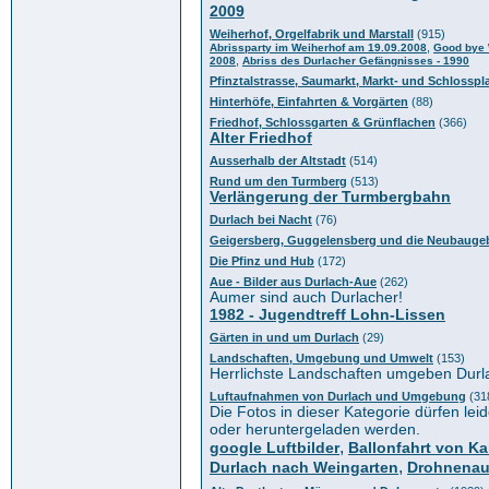
2009
Weiherhof, Orgelfabrik und Marstall
(915)
,
Abrissparty im Weiherhof am 19.09.2008
Good bye 
,
2008
Abriss des Durlacher Gefängnisses - 1990
Pfinztalstrasse, Saumarkt, Markt- und Schlosspl
Hinterhöfe, Einfahrten & Vorgärten
(88)
Friedhof, Schlossgarten & Grünflachen
(366)
Alter Friedhof
Ausserhalb der Altstadt
(514)
Rund um den Turmberg
(513)
Verlängerung der Turmbergbahn
Durlach bei Nacht
(76)
Geigersberg, Guggelensberg und die Neubaugeb
Die Pfinz und Hub
(172)
Aue - Bilder aus Durlach-Aue
(262)
Aumer sind auch Durlacher!
1982 - Jugendtreff Lohn-Lissen
Gärten in und um Durlach
(29)
Landschaften, Umgebung und Umwelt
(153)
Herrlichste Landschaften umgeben Durl
Luftaufnahmen von Durlach und Umgebung
(31
Die Fotos in dieser Kategorie dürfen leid
oder heruntergeladen werden.
,
google Luftbilder
Ballonfahrt von Ka
,
Durlach nach Weingarten
Drohnena